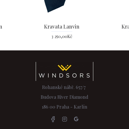
n
Kravata Lanvin
Kr
3 250,00Kč
Rohanské nábř. 657/7
Budova River Diamond
186 00 Praha - Karlín