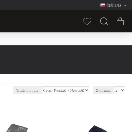
ČEŠTINA
Tříděno podle:
Zobrazit: