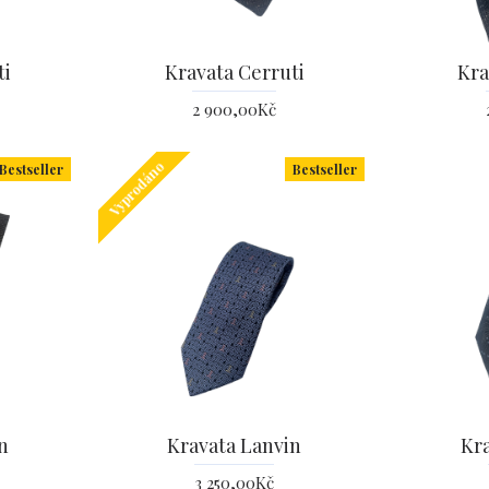
ti
Kravata Cerruti
Kra
2 900,00Kč
Vyprodáno
Bestseller
Bestseller
n
Kravata Lanvin
Kr
3 250,00Kč