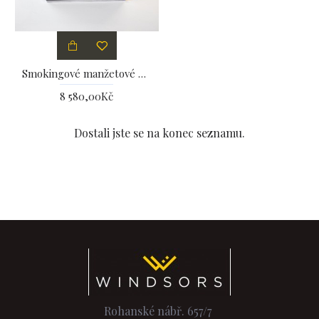
Smokingové manžetové knoflíčky Tateossian
8 580,00Kč
Dostali jste se na konec seznamu.
Rohanské nábř. 657/7