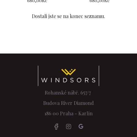
680,00Kč
680,00Kč
Dostali jste se na konec seznamu.
Rohanské nábř. 657/7
Budova River Diamond
186 00 Praha - Karlín