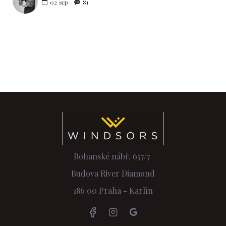
02
srp
81
Rohanské nábř. 657/7
Budova River Diamond
186 00 Praha - Karlín