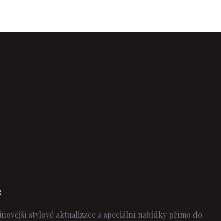
R
jnovější stylové aktualizace a speciální nabídky přímo do