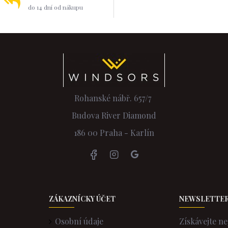
do 14 dní od nákupu
Rohanské nábř. 657/7
Budova River Diamond
186 00 Praha - Karlín
ZÁKAZNÍCKY ÚČET
NEWSLETTE
Osobní údaje
Získávejte ne