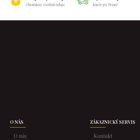
chránime osobní údaje
kurýr po Praze
O NÁS
ZÁKAZNICKÝ SERVIS
O nás
Kontakt