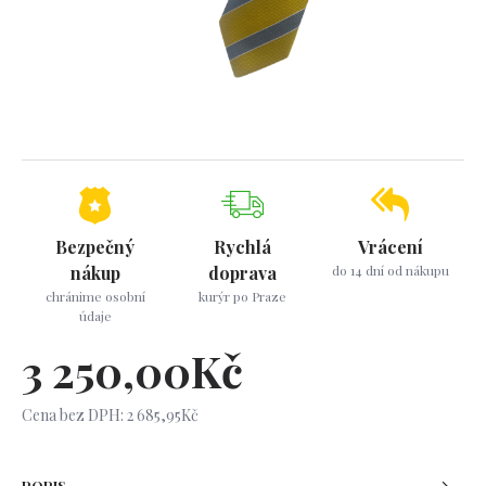
Bezpečný
Rychlá
Vrácení
nákup
doprava
do 14 dní od nákupu
chránime osobní
kurýr po Praze
údaje
3 250,00Kč
Cena bez DPH: 2 685,95Kč
POPIS