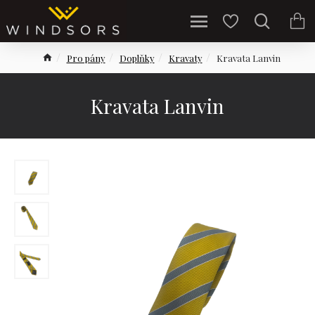
Pro pány
Doplňky
Kravaty
Kravata Lanvin
Kravata Lanvin