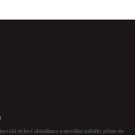
R
jnovější stylové aktualizace a speciální nabídky přímo do