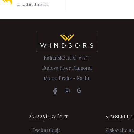
do 14 dní od nákupu
Rohanské nábř. 657/7
Budova River Diamond
186 00 Praha - Karlín
ZÁKAZNÍCKY ÚČET
NEWSLETTE
Osobní údaje
Získávejte ne