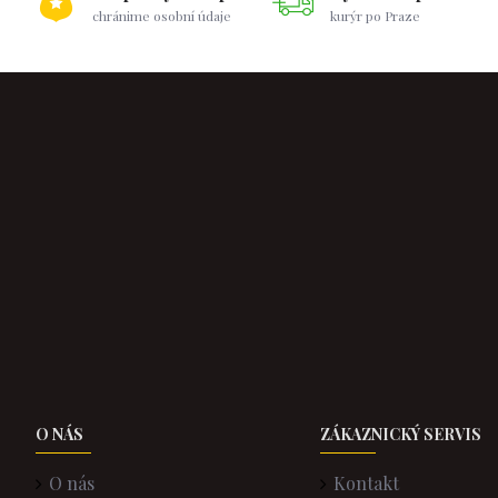
chránime osobní údaje
kurýr po Praze
O NÁS
ZÁKAZNICKÝ SERVIS
O nás
Kontakt