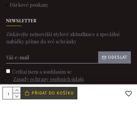
Dárkové poukazy
NEWSLETTER
Získávejte nejnovější stylové aktualizace a speciální
nabídky přímo do své schránky
ODESLAT
Četl(a) jsem a souhlasím se
Zásady ochrany osobních údajů
PŘIDAT DO KOŠÍKU
 © 2022 WINDSORS. Všechna práva vyhrazena. Created by c