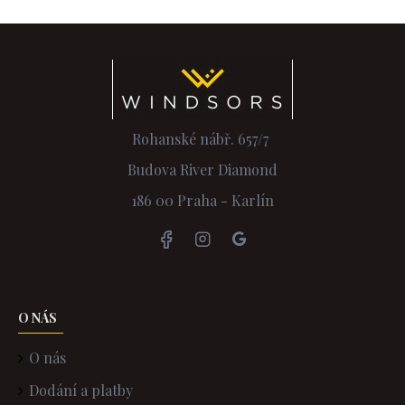
Rohanské nábř. 657/7
Budova River Diamond
186 00 Praha - Karlín
O NÁS
O nás
Dodání a platby