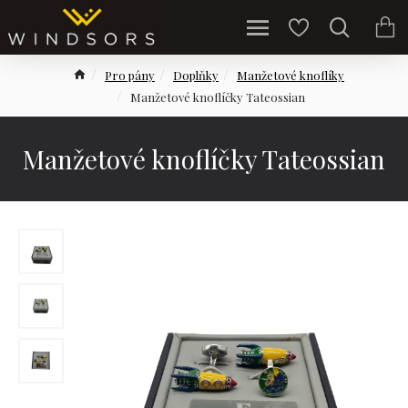
Pro pány
Doplňky
Manžetové knoflíky
Manžetové knoflíčky Tateossian
Manžetové knoflíčky Tateossian