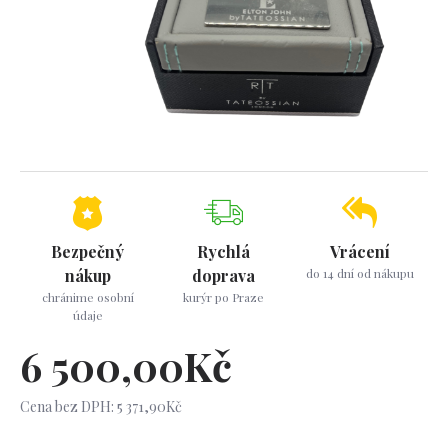
Bezpečný
Rychlá
Vrácení
nákup
doprava
do 14 dní od nákupu
chránime osobní
kurýr po Praze
údaje
6 500,00Kč
Cena bez DPH: 5 371,90Kč