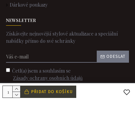
Dárkové poukazy
NEWSLETTER
Získávejte nejnovější stylové aktualizace a speciální
nabídky přímo do své schránky
ODESLAT
Četl(a) jsem a souhlasím se
Zásady ochrany osobních údajů
PŘIDAT DO KOŠÍKU
 © 2022 WINDSORS. Všechna práva vyhrazena. Created by c