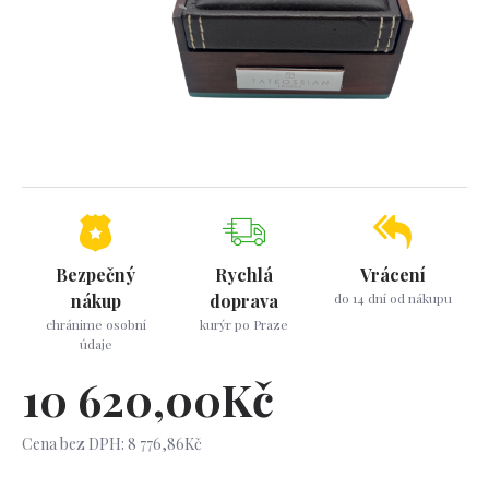
Bezpečný
Rychlá
Vrácení
nákup
doprava
do 14 dní od nákupu
chránime osobní
kurýr po Praze
údaje
10 620,00Kč
Cena bez DPH: 8 776,86Kč