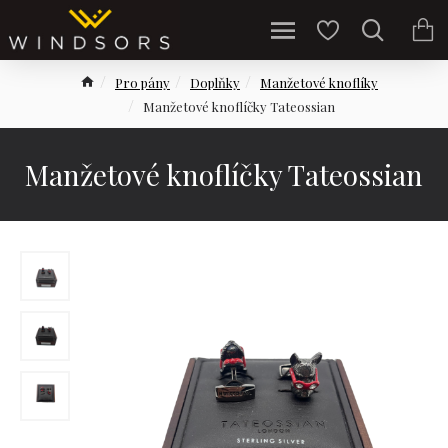
Pro pány
Doplňky
Manžetové knoflíky
Manžetové knoflíčky Tateossian
Manžetové knoflíčky Tateossian