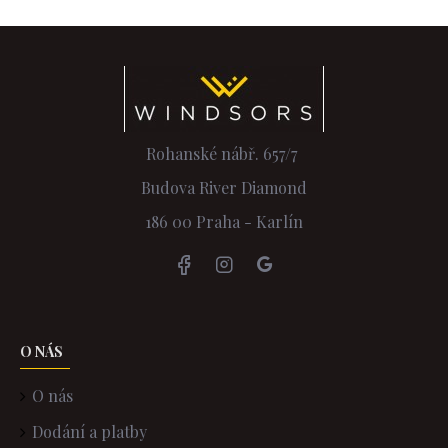
Rohanské nábř. 657/7
Budova River Diamond
186 00 Praha - Karlín
O NÁS
O nás
Dodání a platby