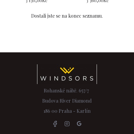
3 130,00Kč
3 360,00Kč
Dostali jste se na konec seznamu.
Rohanské nábř. 657/7
Budova River Diamond
186 00 Praha - Karlín